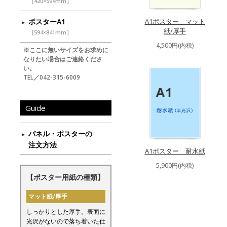
［420×594mm］
ポスターA1
A1ポスター マット
紙/厚手
［594×841mm］
4,500円(内税)
※ここに無いサイズをお求めに
なりたい場合はご連絡くださ
い。
TEL／042-315-6009
Guide
パネル・ポスターの
注文方法
A1ポスター 耐水紙
5,900円(内税)
【ポスター用紙の種類】
マット紙/厚手
しっかりとした厚手。表面に
光沢がないので落ち着いた仕