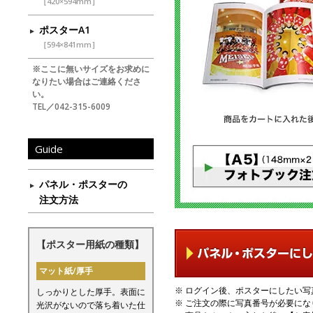
［420×594mm］
ポスターA1
［594×841mm］
※ここに無いサイズをお求めに
なりたい場合はご連絡くださ
い。
TEL／042-315-6009
Guide
パネル・ポスターの
注文方法
【ポスター用紙の種類】
マット紙/厚手
※ ログイン後、ポスターにしたい
しっかりとした厚手。表面に
※ ご注文の際に写真番号が必要にな
光沢がないので落ち着いた仕