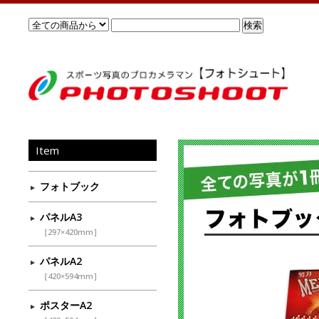
Item
フォトブック
パネルA3
［297×420mm］
パネルA2
［420×594mm］
ポスターA2