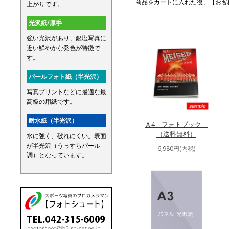
商品をカートに入れた後、【お客様
上がりです。
光沢紙/厚手
強い光沢があり、銀塩写真に
近い鮮やかな発色が特徴で
す。
パールフォト紙（半光沢）
写真プリントなどに最適な最
高級の用紙です。
耐水紙（半光沢）
Ａ4 フォトブック
（送料無料）
水に強く、破れにくい。表面
が半光沢（うっすらパール
6,980円(内税)
調）となっています。