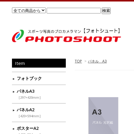
TOP
>
パネル A3
Item
フォトブック
パネルA3
［297×420mm］
パネルA2
［420×594mm］
ポスターA2