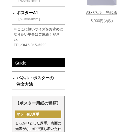
［420×594mm］
ポスターA1
A3パネル 光沢紙
［594×841mm］
5,900円(内税)
※ここに無いサイズをお求めに
なりたい場合はご連絡くださ
い。
TEL／042-315-6009
Guide
パネル・ポスターの
注文方法
【ポスター用紙の種類】
マット紙/厚手
しっかりとした厚手。表面に
光沢がないので落ち着いた仕