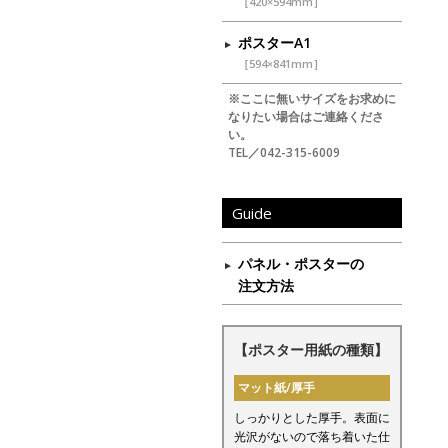
［420×594mm］
ポスターA1
［594×841mm］
※ここに無いサイズをお求めに
なりたい場合はご連絡くださ
い。
TEL／042-315-6009
Guide
パネル・ポスターの
注文方法
【ポスター用紙の種類】
マット紙/厚手
しっかりとした厚手。表面に
光沢がないので落ち着いた仕