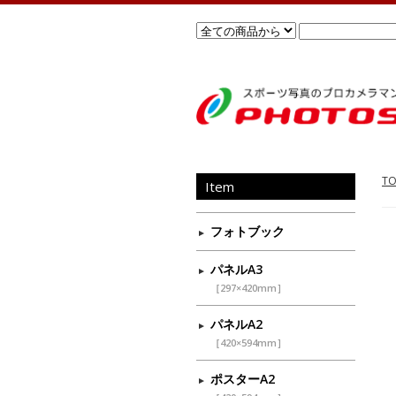
TO
Item
フォトブック
パネルA3
［297×420mm］
パネルA2
［420×594mm］
ポスターA2