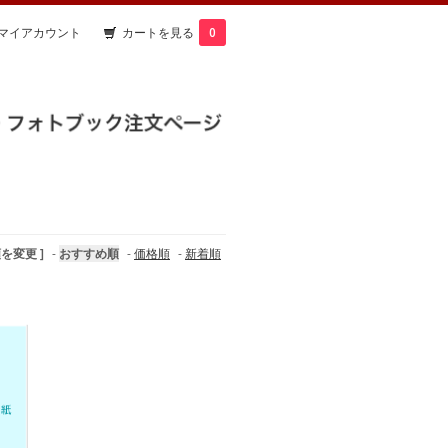
マイアカウント
カートを見る
0
順を変更 ]
-
おすすめ順
-
価格順
-
新着順