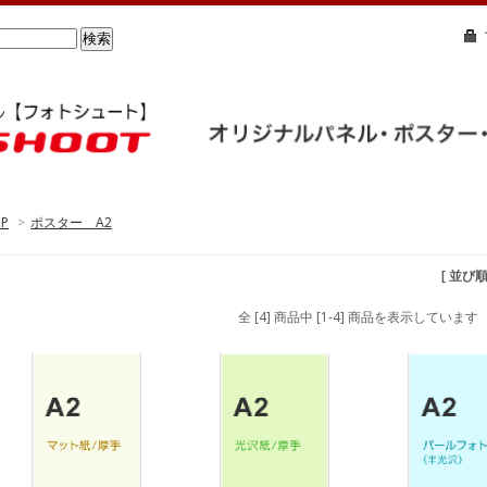
P
>
ポスター A2
[ 並び
全 [4] 商品中 [1-4] 商品を表示しています